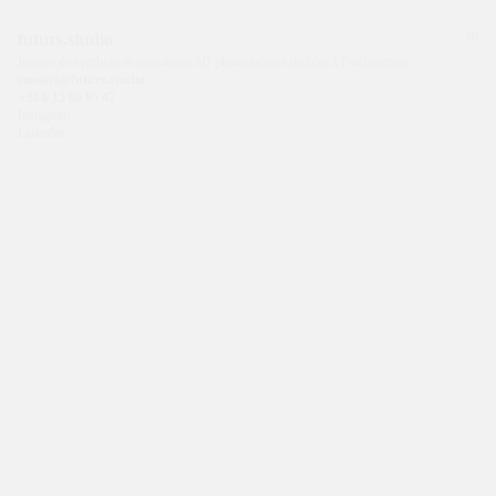
en
futurs.studio
Images de synthèse et animations 3D photoréalistes dédiées à l’architecture.
contact@futurs.studio
+33 6 15 66 95 47
Instagram
Linkedin